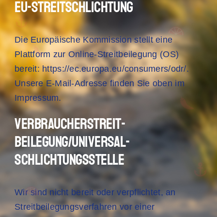
EU-Streitschlichtung
Die Europäische Kommission stellt eine
Plattform zur Online-Streitbeilegung (OS)
bereit:
https://ec.europa.eu/consumers/odr/
.
Unsere E-Mail-Adresse finden Sie oben im
Impressum.
Verbraucher­streit­
beilegung/Universal­
schlichtungs­stelle
Wir sind nicht bereit oder verpflichtet, an
Streitbeilegungsverfahren vor einer