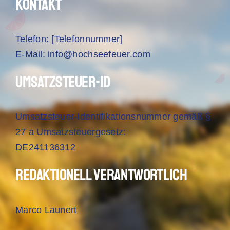
Kontakt
Telefon: [Telefonnummer]
E-Mail: info@hochseefeuer.com
Umsatzsteuer-ID
Umsatzsteuer-Identifikationsnummer gemäß §
27 a Umsatzsteuergesetz:
DE241136312
Redaktionell verantwortlich
Marco Launert